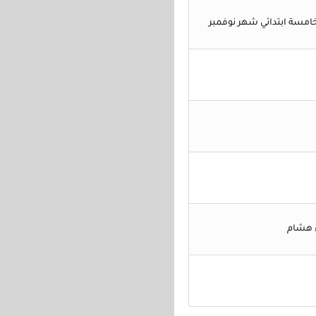
اء هشام