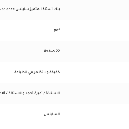
بنك أسئلة المتميز ساينس science خامسة ابتدائي شهر نوفمبر
pdf
22 صفحة
خفيفة ولا تظهر في الطباعة
الاستاذة / أميرة أحمد والاستاذة / أل
الساينس