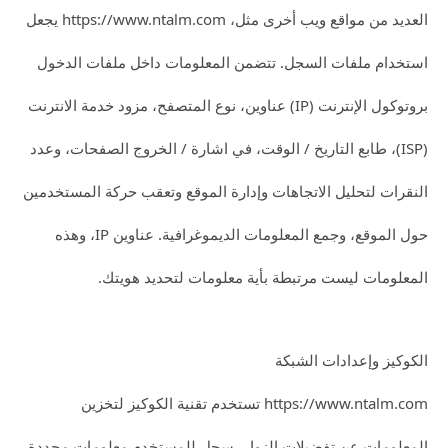
العديد من مواقع ويب أخرى مثل، https://www.ntalm.com يجعل
استخدام ملفات السجل. تتضمن المعلومات داخل ملفات الدخول
بروتوكول الإنترنت (IP) عناوين، نوع المتصفح، مزود خدمة الانترنت
(ISP)، طابع التاريخ / الوقت، في اشارة / الخروج الصفحات، وعدد
النقرات لتحليل الاتجاهات وإدارة الموقع وتعقب حركة المستخدمين
حول الموقع، وجمع المعلومات الديموغرافية. عناوين IP، وهذه
المعلومات ليست مرتبطة بأية معلومات لتحديد هويتك.
الكوكيز وإعدادات الشبكة
https://www.ntalm.com تستخدم تقنية الكوكيز لتخزين
المعلومات عن تفضيلات الزوار، سجل للمستخدم معلومات محددة