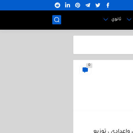
ثانوي
0
د ابتدائي واعدادي ، توزيع