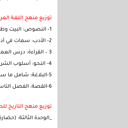
توزيع منهج اللغة العرب
1- النصوص: البيت وطن لابن الرومي.
2- الأدب: سمات في أدب العصر العباسي.
3 – القراءة: درس العمل التطوعي.
4- النحو: أسلوب الشرط.
5-البلاغة: شامل ما سبق.
6-القصة: الفصل التاسع والعاشر.
توزيع منهج التاريخ للص
_الوحدة الثالثة: (حضارة