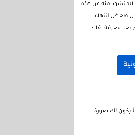
ف المنشود منه من هذه
احل وبعض انتهاء
رى بعد معرفة نقاط
نية
اً يكون لك صورة