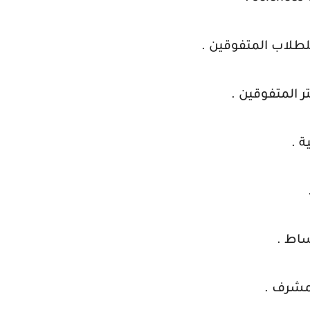
المتفوقين .
ة .
ساط .
مشرف .