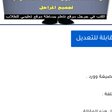
ابلة للتعديل
صيغة وورد .
فة .