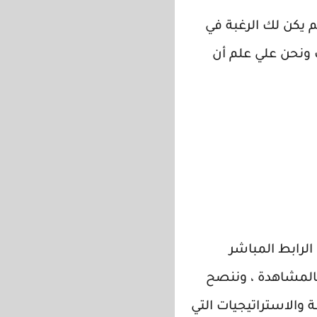
م يكن لك الرغبة في
 ونحن علي علم أن
لرابط المباشر
بالمشاهدة ، وننصح
والاستراتيجيات التي