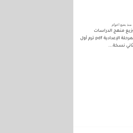
منذ بضع اعوام
زيع منهج الدراسات
للمرحلة الإعدادية pdf ترم أول
اني نسخة...